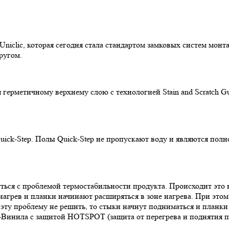
Uniclic, которая сегодня стала стандартом замковых систем мо
ругом.
ерметичному верхнему слою с технологией Stain and Scratch Gu
uick-Step. Полы Quick-Step не пропускают воду и являются пол
ся с проблемой термостабильности продукта. Происходит это в 
нагрев и планки начинают расширяться в зоне нагрева. При это
и эту проблему не решить, то стыки начнут подниматься и планк
а-Винила с защитой HOTSPOT (защита от перегрева и поднятия п