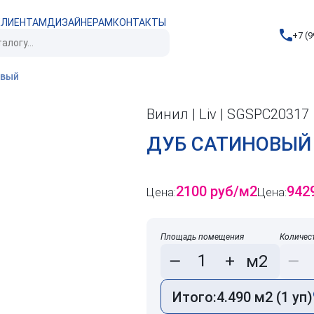
КЛИЕНТАМ
ДИЗАЙНЕРАМ
КОНТАКТЫ
+7 (9
евый
Винил | Liv | SGSPC20317
ДУБ САТИНОВЫЙ
2100 руб/м2
942
Цена:
Цена:
Площадь помещения
Количес
м2
Итого:
4.490 м2 (1 уп)