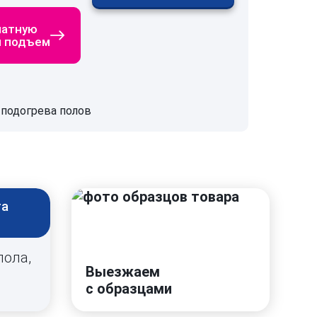
латную
й подъем
подогрева полов
та
пола,
Выезжаем
с образцами