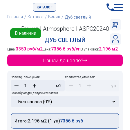
КАТАЛОГ
Главная
Каталог
Винил
Дуб светлый
Винил | Atmosphere | ASPC20240
В наличии
ДУБ СВЕТЛЫЙ
3350 руб/м2
7356.6 руб/уп
2.196 м2
Цена:
Цена:
В упаковке:
Нашли дешевле?
Площадь помещения
Количество упаковок
м2
уп
Способ укладки для расчета запаса
2.196 м2 (1 уп)
7356.6 руб
Итого: