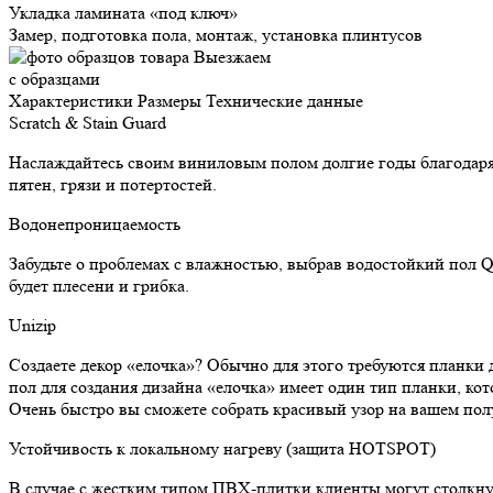
Укладка ламината «под ключ»
Замер, подготовка пола, монтаж, установка плинтусов
Выезжаем
с образцами
Характеристики
Размеры
Технические данные
Scratch & Stain Guard
Наслаждайтесь своим виниловым полом долгие годы благодаря г
пятен, грязи и потертостей.
Водонепроницаемость
Забудьте о проблемах с влажностью, выбрав водостойкий пол Q
будет плесени и грибка.
Unizip
Создаете декор «елочка»? Обычно для этого требуются планки 
пол для создания дизайна «елочка» имеет один тип планки, кот
Очень быстро вы сможете собрать красивый узор на вашем пол
Устойчивость к локальному нагреву (защита HOTSPOT)
В случае с жестким типом ПВХ-плитки клиенты могут столкнуть