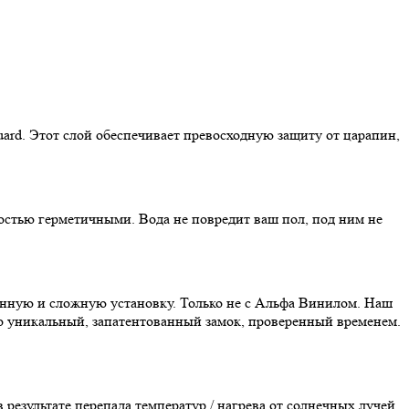
ard. Этот слой обеспечивает превосходную защиту от царапин,
ностью герметичными. Вода не повредит ваш пол, под ним не
дленную и сложную установку. Только не с Альфа Винилом. Наш
Это уникальный, запатентованный замок, проверенный временем.
результате перепада температур / нагрева от солнечных лучей.