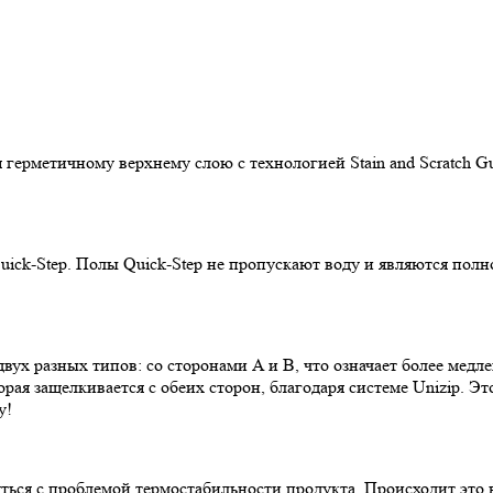
ерметичному верхнему слою с технологией Stain and Scratch Gu
uick-Step. Полы Quick-Step не пропускают воду и являются пол
двух разных типов: со сторонами A и B, что означает более ме
орая защелкивается с обеих сторон, благодаря системе Unizip. 
у!
ся с проблемой термостабильности продукта. Происходит это в 