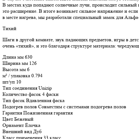
В местах куда попадают солнечные лучи, происходит сильный 
это расширение. В итоге возникает сильное напряжение и есл
в месте нагрева, мы разработали специальный замок для Альф
Тихий
Шаги в другой комнате, звук падающих предметов, игры в дет
очень «тихий», и это благодаря структуре материала: чередую
Длина мм
630
Ширина мм
126
Высота мм
6
м² / упаковка
0.794
шт/уп
10
Тип соединения
Unizip
Количество фасок
4 фаски
Тип фасок
Вдавленная фаска
Подогрев полов
Совместим с системами подогрева полов
Гарантия
Пожизненная гарантия
Цвет
Бежевый
Орнамент
Ёлочка
Внешний вид
Дуб
Класс применения
33 класс