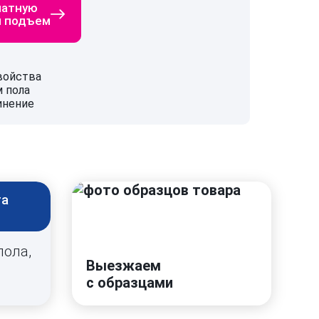
латную
й подъем
войства
 пола
инение
та
пола,
Выезжаем
с образцами