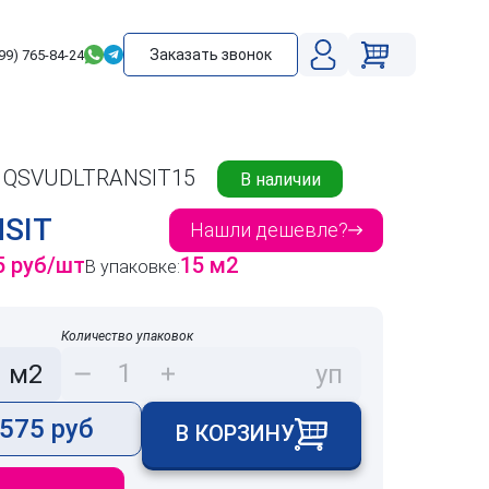
Заказать звонок
99) 765-84-24
| QSVUDLTRANSIT15
В наличии
SIT
Нашли дешевле?
5 руб/шт
15 м2
В упаковке:
Количество упаковок
м2
уп
575 руб
В КОРЗИНУ